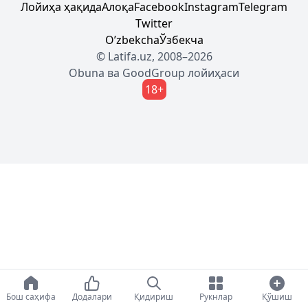
Лойиҳа ҳақида
Алоқа
Facebook
Instagram
Telegram
Twitter
Oʼzbekcha
Ўзбекча
© Latifa.uz, 2008–2026
Obuna
ва
GoodGroup
лойиҳаси
18+
Бош саҳифа
Додалари
Қидириш
Рукнлар
Қўшиш