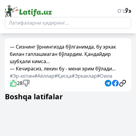
O'z
Ўз
— Сизнинг ўрнингизда бўлганимда, бу эркак
билан гаплашмаган бўлардим. Қандайдир
шубҳали кимса...
— Кечирасиз, лекин бу - мени эрим бўлади...
#Эр-хотин
#Аёллар
#Қисқа
#Эркаклар
#Оила
28
Boshqa latifalar