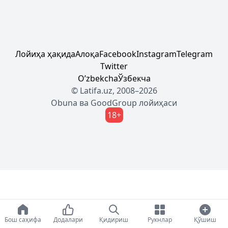
Лойиҳа ҳақида
Алоқа
Facebook
Instagram
Telegram
Twitter
Oʼzbekcha
Ўзбекча
© Latifa.uz, 2008–2026
Obuna
ва
GoodGroup
лойиҳаси
18+
Бош саҳифа
Додалари
Қидириш
Рукнлар
Қўшиш