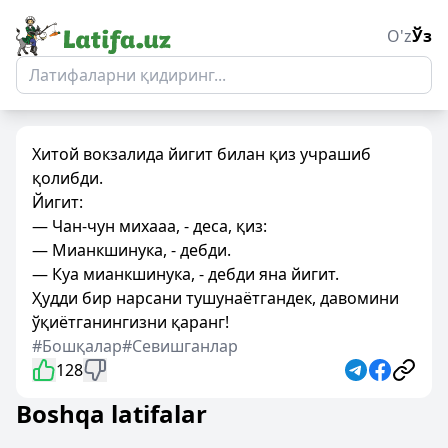
O'z
Ўз
Хитой вокзалида йигит билан қиз учрашиб
қолибди.
Йигит:
— Чан-чун михааа, - деса, қиз:
— Мианкшинука, - дебди.
— Куа мианкшинука, - дебди яна йигит.
Ҳудди бир нарсани тушунаётгандек, давомини
ўқиётганингизни қаранг!
#Бошқалар
#Севишганлар
128
Boshqa latifalar