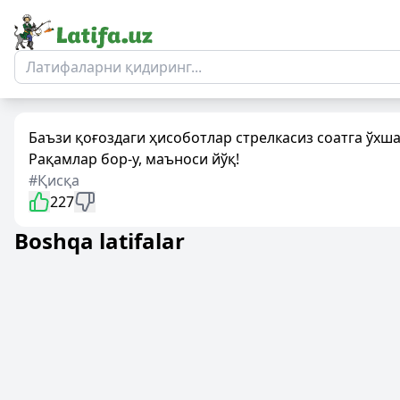
Баъзи қоғоздаги ҳисоботлар стрелкасиз соатга ўхш
Рақамлар бор-у, маъноси йўқ!
#Қисқа
227
Boshqa latifalar