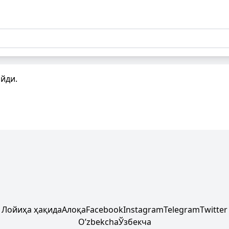
айди.
Лойиҳа ҳақида
Алоқа
Facebook
Instagram
Telegram
Twitter
Oʼzbekcha
Ўзбекча