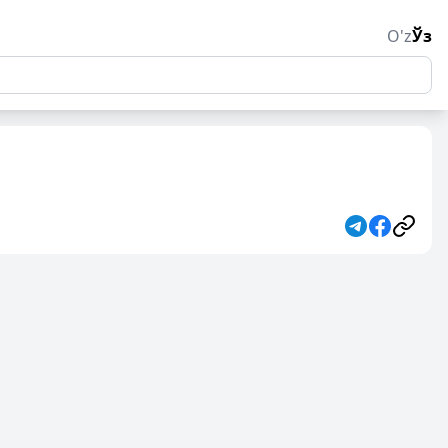
O'z
Ўз