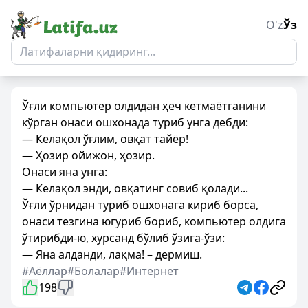
O'z
Ўз
Ўғли компьютер олдидан ҳеч кетмаётганини
кўрган онаси ошхонада туриб унга дебди:
— Келақол ўғлим, овқат тайёр!
— Ҳозир ойижон, ҳозир.
Онаси яна унга:
— Келақол энди, овқатинг совиб қолади...
Ўғли ўрнидан туриб ошхонага кириб борса,
онаси тезгина югуриб бориб, компьютер олдига
ўтирибди-ю, хурсанд бўлиб ўзига-ўзи:
— Яна алданди, лақма! – дермиш.
#Аёллар
#Болалар
#Интернет
198