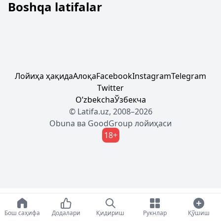
Boshqa latifalar
Лойиҳа ҳақида
Алоқа
Facebook
Instagram
Telegram
Twitter
Oʼzbekcha
Ўзбекча
© Latifa.uz, 2008–2026
Obuna
ва
GoodGroup
лойиҳаси
18+
Бош саҳифа
Додалари
Қидириш
Рукнлар
Қўшиш