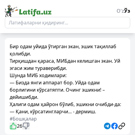
O'z
Ўз
Бир одам уйида ўтирган экан, эшик тақиллаб
қолибди.
Тирқишдан қараса, МИБдан келишган экан. Уй
эгаси жим тураверибди.
Шунда МИБ ходимлари:
— Бизда янги аппарат бор. Уйда одам
борлигини кўрсатяпти. Очинг эшикни! –
дейишибди.
Ҳалиги одам ҳайрон бўлиб, эшикни очибди-да:
— Қани, кўрсатингларчи... - дермиш.
#Бошқалар
26