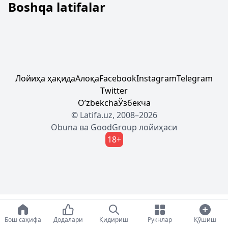
Boshqa latifalar
Лойиҳа ҳақида
Алоқа
Facebook
Instagram
Telegram
Twitter
Oʼzbekcha
Ўзбекча
© Latifa.uz, 2008–2026
Obuna
ва
GoodGroup
лойиҳаси
18+
Бош саҳифа
Додалари
Қидириш
Рукнлар
Қўшиш