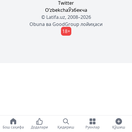
Twitter
Oʼzbekcha
Ўзбекча
© Latifa.uz, 2008–2026
Obuna
ва
GoodGroup
лойиҳаси
18+
Бош саҳифа
Додалари
Қидириш
Рукнлар
Қўшиш