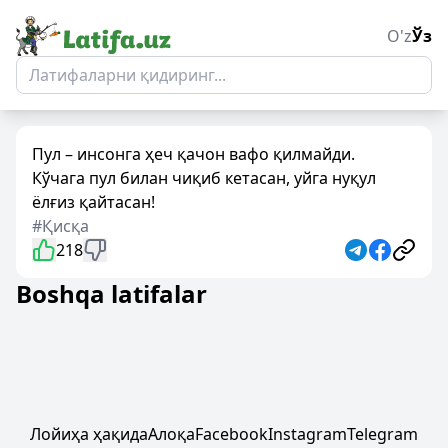
O'z
Ўз
Пул – инсонга ҳеч қачон вафо қилмайди.
Кўчага пул билан чиқиб кетасан, уйга нуқул
ёлғиз қайтасан!
#Қисқа
218
Boshqa latifalar
Лойиҳа ҳақида
Алоқа
Facebook
Instagram
Telegram