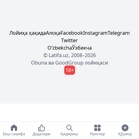
Лойиҳа ҳақида
Алоқа
Facebook
Instagram
Telegram
Twitter
Oʼzbekcha
Ўзбекча
© Latifa.uz, 2008–2026
Obuna
ва
GoodGroup
лойиҳаси
18+
Бош саҳифа
Додалари
Қидириш
Рукнлар
Қўшиш