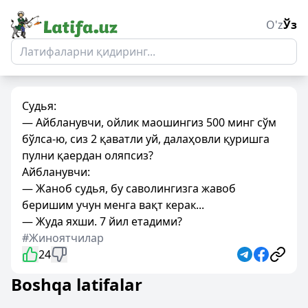
O'z
Ўз
Судья:
— Айбланувчи, ойлик маошингиз 500 минг сўм
бўлса-ю, сиз 2 қаватли уй, далаҳовли қуришга
пулни қаердан оляпсиз?
Айбланувчи:
— Жаноб судья, бу саволингизга жавоб
беришим учун менга вақт керак...
— Жуда яхши. 7 йил етадими?
#Жиноятчилар
24
Boshqa latifalar