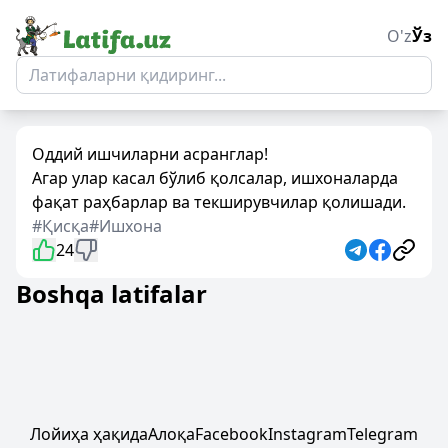
O'z
Ўз
Оддий ишчиларни асранглар!
Агар улар касал бўлиб қолсалар, ишхоналарда
фақат раҳбарлар ва текширувчилар қолишади.
#Қисқа
#Ишхона
24
Boshqa latifalar
Лойиҳа ҳақида
Алоқа
Facebook
Instagram
Telegram