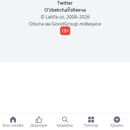
Twitter
Oʼzbekcha
Ўзбекча
© Latifa.uz, 2008–2026
Obuna
ва
GoodGroup
лойиҳаси
18+
Бош саҳифа
Додалари
Қидириш
Рукнлар
Қўшиш