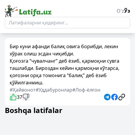
O'z
Ўз
Бир куни афанди балиқ овига борибди, лекин
хўрак олиш эсдан чиқибди.
Қоғозга “чувалчанг” деб ёзиб, қармоқни сувга
ташлабди. Бироздан кейин қармоқни кўтарса,
қоғозни орқа томонига “балиқ” деб ёзиб
қўйилганмиш.
#Ҳайвонот
#Уддабуронлар
#Лоф-ёлғон
37
Boshqa latifalar