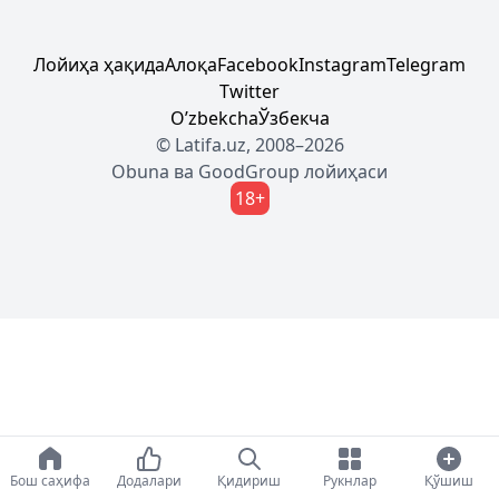
Лойиҳа ҳақида
Алоқа
Facebook
Instagram
Telegram
Twitter
Oʼzbekcha
Ўзбекча
© Latifa.uz, 2008–2026
Obuna
ва
GoodGroup
лойиҳаси
18+
Бош саҳифа
Додалари
Қидириш
Рукнлар
Қўшиш