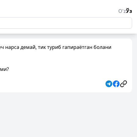
O'z
Ўз
ч нарса демай, тик туриб гапираётган болани
зми?