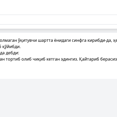
олмаган ўқитувчи шартта ёнидаги синфга кирибди-да, ҳе
б қўйибди.
да дебди:
ан тортиб олиб чиқиб кетган эдингиз. Қайтариб бераси