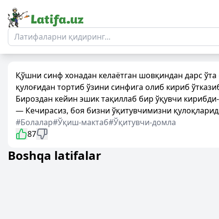
Қўшни синф хонадан келаётган шовқиндан дарс ўта 
қулоғидан тортиб ўзини синфига олиб кириб ўткази
Бироздан кейин эшик тақиллаб бир ўқувчи кирибди-
— Кечирасиз, боя бизни ўқитувчимизни қулоқларид
#Болалар
#Ўқиш-мактаб
#Ўқитувчи-домла
87
Boshqa latifalar