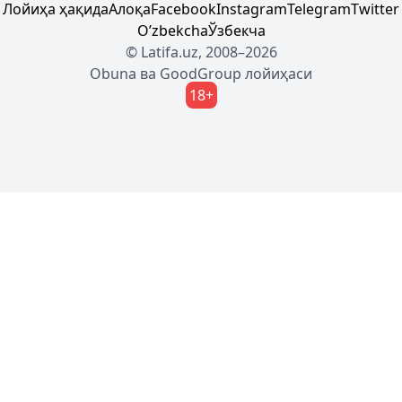
Лойиҳа ҳақида
Алоқа
Facebook
Instagram
Telegram
Twitter
Oʼzbekcha
Ўзбекча
© Latifa.uz, 2008–2026
Obuna
ва
GoodGroup
лойиҳаси
18+