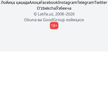
Лойиҳа ҳақида
Алоқа
Facebook
Instagram
Telegram
Twitter
Oʼzbekcha
Ўзбекча
© Latifa.uz, 2008–2026
Obuna
ва
GoodGroup
лойиҳаси
18+