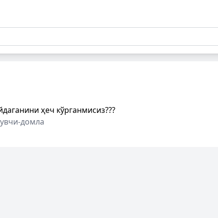
даганини ҳеч кўрганмисиз???
увчи-домла