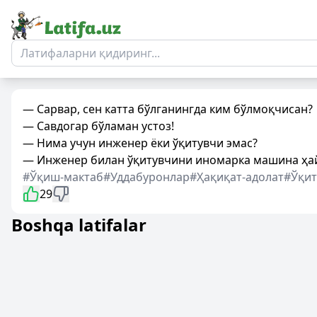
— Сарвар, сен катта бўлганингда ким бўлмоқчисан?
— Савдогар бўламан устоз!
— Нима учун инженер ёки ўқитувчи эмас?
— Инженер билан ўқитувчини иномарка машина ҳай
#Ўқиш-мактаб
#Уддабуронлар
#Ҳақиқат-адолат
#Ўқит
29
Boshqa latifalar