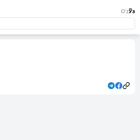
O'z
Ўз