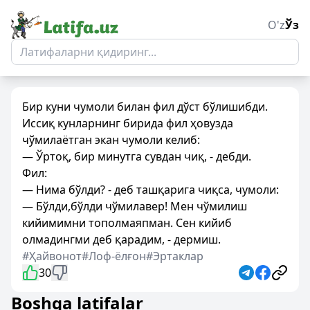
O'z
Ўз
Бир куни чумоли билан фил дўст бўлишибди.
Иссиқ кунларнинг бирида фил ҳовузда
чўмилаётган экан чумоли келиб:
— Ўртоқ, бир минутга сувдан чиқ, - дебди.
Фил:
— Нима бўлди? - деб ташқарига чиқса, чумоли:
— Бўлди,бўлди чўмилавер! Мен чўмилиш
кийимимни тополмаяпман. Сен кийиб
олмадингми деб қарадим, - дермиш.
#Ҳайвонот
#Лоф-ёлғон
#Эртаклар
30
Boshqa latifalar