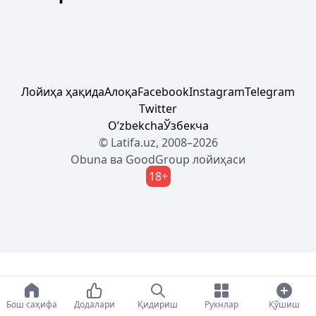
Лойиҳа ҳақида
Алоқа
Facebook
Instagram
Telegram
Twitter
Oʼzbekcha
Ўзбекча
© Latifa.uz, 2008–2026
Obuna
ва
GoodGroup
лойиҳаси
18+
Бош саҳифа
Додалари
Қидириш
Рукнлар
Қўшиш