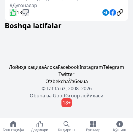
#Дугоналар
13
Boshqa latifalar
Лойиҳа ҳақида
Алоқа
Facebook
Instagram
Telegram
Twitter
Oʼzbekcha
Ўзбекча
© Latifa.uz, 2008–2026
Obuna
ва
GoodGroup
лойиҳаси
18+
Бош саҳифа
Додалари
Қидириш
Рукнлар
Қўшиш