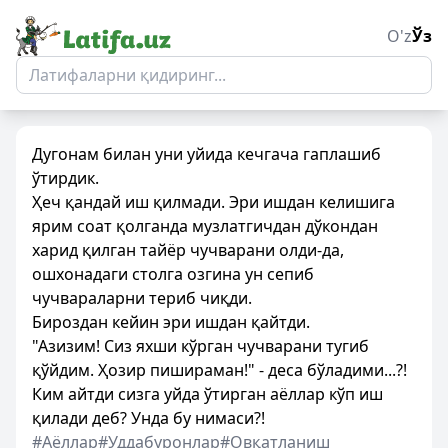
O'z
Ўз
Дугонам билан уни уйида кечгача гаплашиб
ўтирдик.
Ҳеч қандай иш қилмади. Эри ишдан келишига
ярим соат қолганда музлатгичдан дўкондан
харид қилган тайёр чучварани олди-да,
ошхонадаги столга озгина ун сепиб
чучвараларни териб чиқди.
Бироздан кейин эри ишдан қайтди.
"Азизим! Сиз яхши кўрган чучварани тугиб
қўйдим. Ҳозир пишираман!" - деса бўладими...?!
Ким айтди сизга уйда ўтирган аёллар кўп иш
қилади деб? Унда бу нимаси?!
#Аёллар
#Уддабуронлар
#Овқатланиш