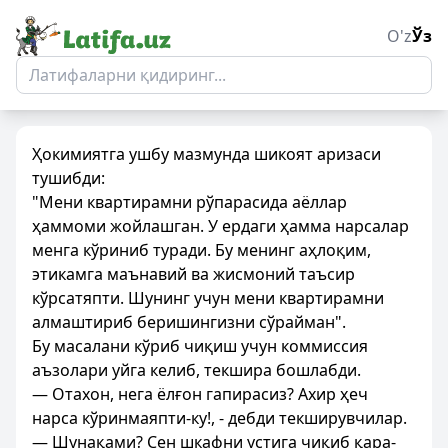
O'z
Ўз
Ҳокимиятга ушбу мазмунда шикоят аризаси
тушибди:
"Мени квартирамни рўпарасида аёллар
ҳаммоми жойлашган. У ердаги ҳамма нарсалар
менга кўриниб туради. Бу менинг аҳлоқим,
этикамга маънавий ва жисмоний таъсир
кўрсатяпти. Шунинг учун мени квартирамни
алмаштириб беришингизни сўрайман".
Бу масалани кўриб чиқиш учун коммиссия
аъзолари уйга келиб, текшира бошлабди.
— Отахон, нега ёлғон гапирасиз? Ахир ҳеч
нарса кўринмаяпти-ку!, - дебди текширувчилар.
— Шунақами? Сен шкафни устига чиқиб қара-