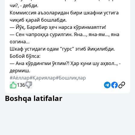
чи?, - дебди.
Коммиссия аъзоларидан бири шкафни устига
чиқиб қарай бошлабди.
— Йўқ. Барибир ҳеч нарса кўринмаяпти!
— Сен чапроққа сурилгин. Яна..., яна-ям..., яна
озгина...
Шкаф устидаги одам "гурс" этиб йиқилибди.
Бобой бўлса:
— Ана кўрдингми ўғлим?! Ҳар куни шу аҳвол.., -
дермиш.
#Аёллар
#Қариялар
#Бошлиқлар
136
Boshqa latifalar