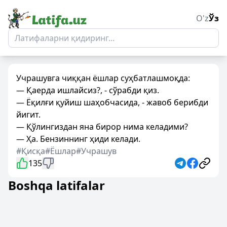
O'z
Ўз
Учрашувга чиққан ёшлар суҳбатлашмоқда:
— Қаерда ишлайсиз?, - сўрабди қиз.
— Ёқилғи қуйиш шаҳобчасида, - жавоб берибди
йигит.
— Қўлингиздан яна бирор нима келадими?
— Ҳа. Бензиннинг ҳиди келади.
#Қисқа
#Ёшлар
#Учрашув
135
Boshqa latifalar