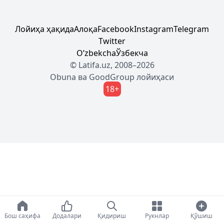
Лойиҳа ҳақида
Алоқа
Facebook
Instagram
Telegram
Twitter
Oʼzbekcha
Ўзбекча
© Latifa.uz, 2008–2026
Obuna
ва
GoodGroup
лойиҳаси
18+
Бош саҳифа
Додалари
Қидириш
Рукнлар
Қўшиш