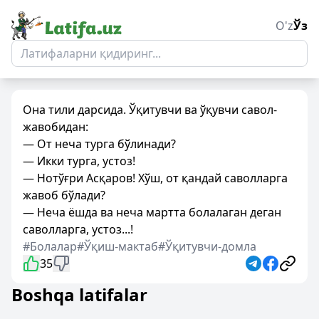
O'z
Ўз
Она тили дарсида. Ўқитувчи ва ўқувчи савол-
жавобидан:
— От неча турга бўлинади?
— Икки турга, устоз!
— Нотўғри Асқаров! Хўш, от қандай саволларга
жавоб бўлади?
— Неча ёшда ва неча мартта болалаган деган
саволларга, устоз...!
#Болалар
#Ўқиш-мактаб
#Ўқитувчи-домла
35
Boshqa latifalar