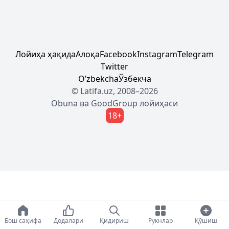
Лойиҳа ҳақида
Алоқа
Facebook
Instagram
Telegram
Twitter
Oʼzbekcha
Ўзбекча
© Latifa.uz, 2008–2026
Obuna
ва
GoodGroup
лойиҳаси
18+
Бош саҳифа
Додалари
Қидириш
Рукнлар
Қўшиш