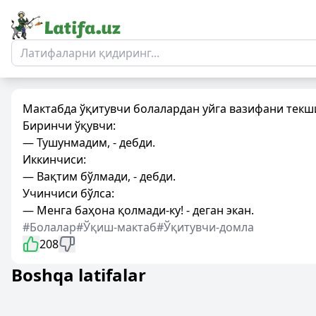
Мактабда ўқитувчи болалардан уйга вазифани текш
Биринчи ўқувчи:
— Тушунмадим, - дебди.
Иккинчиси:
— Вақтим бўлмади, - дебди.
Учинчиси бўлса:
— Менга баҳона қолмади-ку! - деган экан.
#Болалар
#Ўқиш-мактаб
#Ўқитувчи-домла
208
Boshqa latifalar