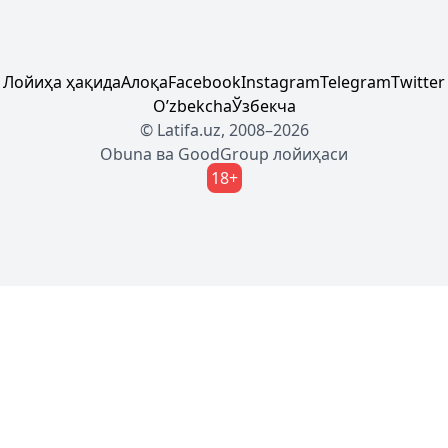
Лойиҳа ҳақида
Алоқа
Facebook
Instagram
Telegram
Twitter
Oʼzbekcha
Ўзбекча
© Latifa.uz, 2008–2026
Obuna
ва
GoodGroup
лойиҳаси
18+