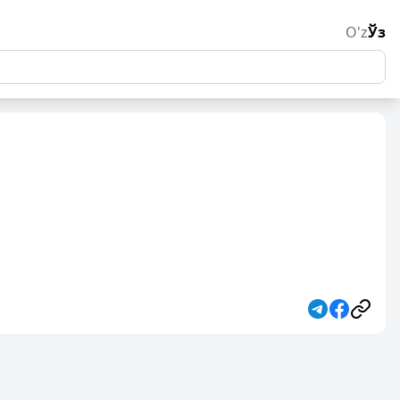
O'z
Ўз