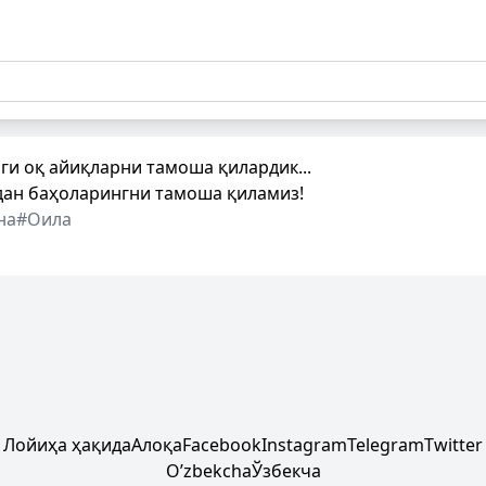
ги оқ айиқларни тамоша қилардик...
дан баҳоларингни тамоша қиламиз!
на
#Оила
Лойиҳа ҳақида
Алоқа
Facebook
Instagram
Telegram
Twitter
Oʼzbekcha
Ўзбекча