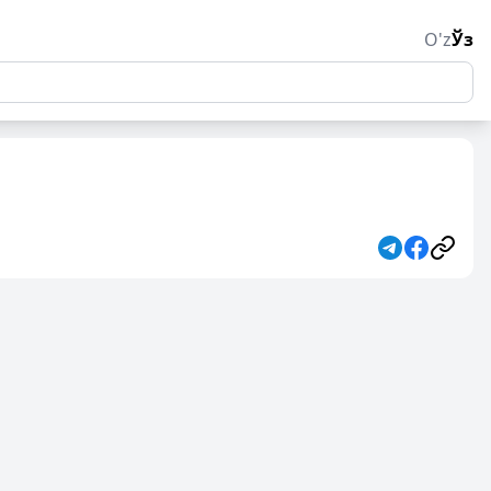
O'z
Ўз