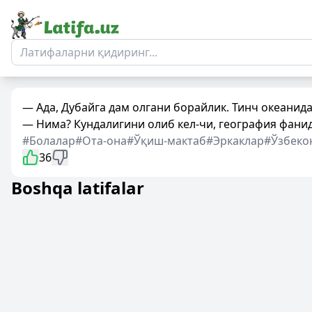
— Ада, Дубайга дам олгани борайлик. Тинч океанида
— Нима? Кундалигини олиб кел-чи, география фани
#Болалар
#Ота-она
#Ўқиш-мактаб
#Эркаклар
#Ўзбеко
36
Boshqa latifalar