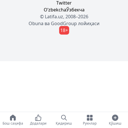
Twitter
Oʼzbekcha
Ўзбекча
© Latifa.uz, 2008–2026
Obuna
ва
GoodGroup
лойиҳаси
18+
Бош саҳифа
Додалари
Қидириш
Рукнлар
Қўшиш