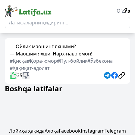
O'z
Ўз
— Ойлик маошинг яхшими?
— Маошим яхши. Нарх-наво ёмон!
#Қисқа
#Қора-юмор
#Пул-бойлик
#Ўзбекона
#Ҳақиқат-адолат
35
Boshqa latifalar
Лойиҳа ҳақида
Алоқа
Facebook
Instagram
Telegram