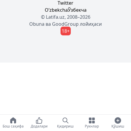
Twitter
Oʼzbekcha
Ўзбекча
© Latifa.uz, 2008–2026
Obuna
ва
GoodGroup
лойиҳаси
18+
Бош саҳифа
Додалари
Қидириш
Рукнлар
Қўшиш