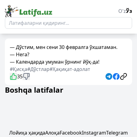
O'z
Ўз
— Дўстим, мен сени 30 февралга ўхшатаман.
— Нега?
— Календарда умуман ўрнинг йўқ-да!
#Қисқа
#Дўстлар
#Ҳақиқат-адолат
35
Boshqa latifalar
Лойиҳа ҳақида
Алоқа
Facebook
Instagram
Telegram