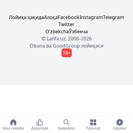
Лойиҳа ҳақида
Алоқа
Facebook
Instagram
Telegram
Twitter
Oʼzbekcha
Ўзбекча
© Latifa.uz, 2008–2026
Obuna
ва
GoodGroup
лойиҳаси
18+
Бош саҳифа
Додалари
Қидириш
Рукнлар
Қўшиш