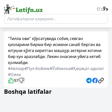
O'z
Ўз
"Тилла ови" кўрсатуви
да собиқ севган
қизларини бирма-бир исмини санаб берган ва
ютуқни қўлга киритган машҳур актёрни хотини
бир кун аразлабди. Лекин онасини уйига кетиб
қолмабди.
#Аёллар
#Пул-бойлик
#Ўзбекона
#Ҳақиқат-адолат
#Оила
97
Boshqa latifalar