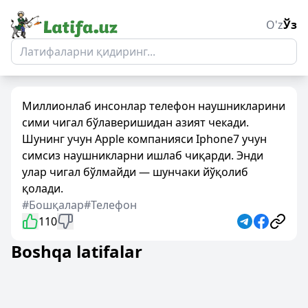
O'z
Ўз
Миллионлаб инсонлар телефон наушникларини
сими чигал бўлаверишидан азият чекади.
Шунинг учун Apple компанияси Iphone7 учун
симсиз наушникларни ишлаб чиқарди. Энди
улар чигал бўлмайди — шунчаки йўқолиб
қолади.
#Бошқалар
#Телефон
110
Boshqa latifalar