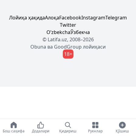
Лойиҳа ҳақида
Алоқа
Facebook
Instagram
Telegram
Twitter
Oʼzbekcha
Ўзбекча
© Latifa.uz, 2008–2026
Obuna
ва
GoodGroup
лойиҳаси
18+
Бош саҳифа
Додалари
Қидириш
Рукнлар
Қўшиш