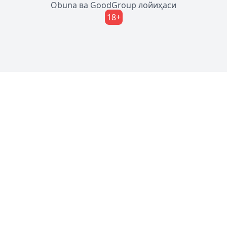
Obuna
ва
GoodGroup
лойиҳаси
18+