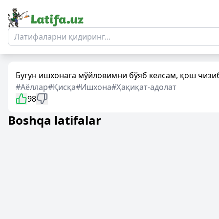
Бугун ишхонага мўйловимни бўяб келсам, қош чизиб 
#Аёллар
#Қисқа
#Ишхона
#Ҳақиқат-адолат
98
Boshqa latifalar