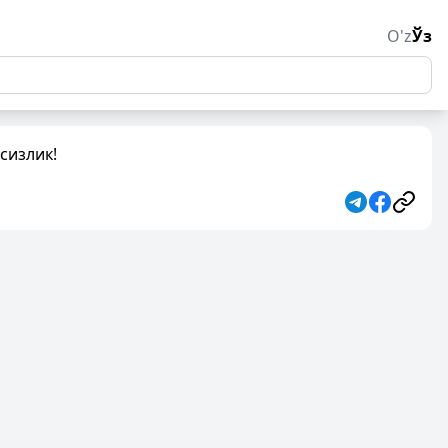
O'z
Ўз
сизлик!