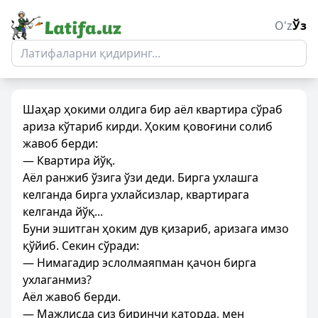
O'z
Ўз
Шаҳар ҳокими олдига бир аёл квартира сўраб
ариза кўтариб кирди. Ҳоким қовоғини солиб
жавоб берди:
— Квартира йўқ.
Аёл ранжиб ўзига ўзи деди. Бирга ухлашга
келганда бирга ухлайсизлар, квартирага
келганда йўқ...
Буни эшитган ҳоким дув қизариб, аризага имзо
қўйиб. Секин сўради:
— Нимагадир эслолмаяпман қачон бирга
ухлаганмиз?
Аёл жавоб берди.
— Мажлисда сиз биринчи қаторда, мен