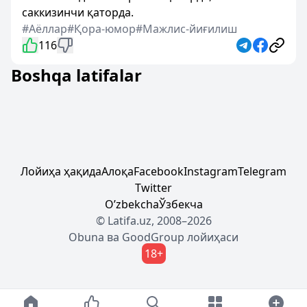
саккизинчи қаторда.
#Аёллар
#Қора-юмор
#Мажлис-йиғилиш
116
Boshqa latifalar
Лойиҳа ҳақида
Алоқа
Facebook
Instagram
Telegram
Twitter
Oʼzbekcha
Ўзбекча
© Latifa.uz, 2008–2026
Obuna
ва
GoodGroup
лойиҳаси
18+