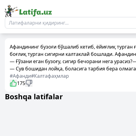
Афандининг бузоғи бўшалиб кетиб, ёйиғлиқ турган ғ
боғлиқ турган сигирни калтаклай бошлади. Афандин
— Ғўзани еган бузоғу, сигир бечорани нега урасиз?—
— Сув бошидан лойқа, боласига тарбия бера олмаган
#Афанди
#Калтафаҳмлар
175
Boshqa latifalar