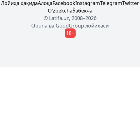
Лойиҳа ҳақида
Алоқа
Facebook
Instagram
Telegram
Twitter
Oʼzbekcha
Ўзбекча
© Latifa.uz, 2008–2026
Obuna
ва
GoodGroup
лойиҳаси
18+