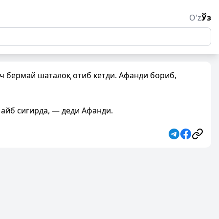
O'z
Ўз
ич бермай шаталоқ отиб кетди. Афанди бориб,
 айб сигирда, — деди Афанди.