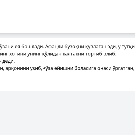
ўзани ея бошлади. Афанди бузоқни қувлаган эди, у тутқ
инг хотини унинг қўлидан калтакни тортиб олиб:
 деди.
, арқонини узиб, ғўза ейишни боласига онаси ўргатган,