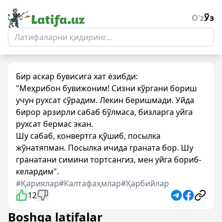
O'z
Ўз
Бир аскар бувисига хат ёзибди:
"Меҳрибон бувижоним! Сизни кўргани бориш
учун рухсат сўрадим. Лекин беришмади. Уйда
бирор арзирли сабаб бўлмаса, бизларга уйга
рухсат бермас экан.
Шу сабаб, конвертга қўшиб, посылка
жўнатяпман. Посылка ичида граната бор. Шу
гранатани симини тортсангиз, мен уйга бориб-
келардим".
#Қариялар
#Калтафаҳмлар
#Ҳарбийлар
12
Boshqa latifalar