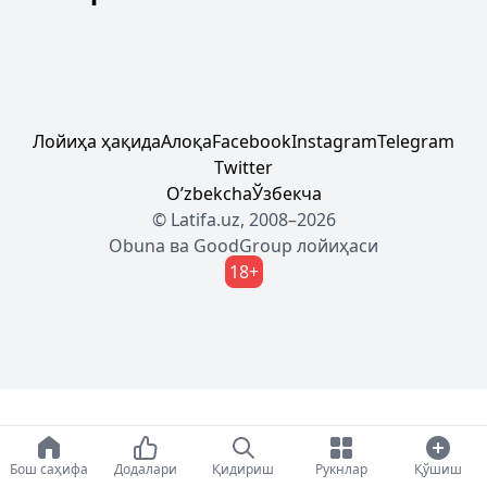
Лойиҳа ҳақида
Алоқа
Facebook
Instagram
Telegram
Twitter
Oʼzbekcha
Ўзбекча
© Latifa.uz, 2008–2026
Obuna
ва
GoodGroup
лойиҳаси
18+
Бош саҳифа
Додалари
Қидириш
Рукнлар
Қўшиш