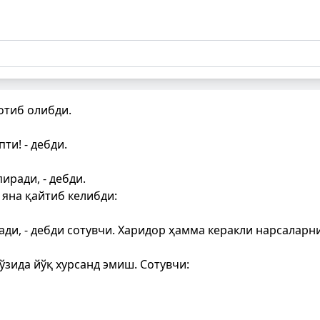
отиб олибди.
ти! - дебди.
иради, - дебди.
 яна қайтиб келибди:
ади, - дебди сотувчи. Харидор ҳамма керакли нарсаларни 
ўзида йўқ хурсанд эмиш. Сотувчи: