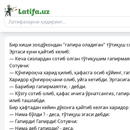
Бир киши зоодўкондан "гапира оладиган" тўтиқуш с
Эртаси куни қайтиб келиб:
— Кеча сизлардан сотиб олган тўтиқушим гапирмаяп
Сотувчи:
— Қўнғироқча харид қилиб, қафасга осиб қўйинг, гап
Харидор қўнғироқчани олиб, уйга кетибди. Эртасига
— Барибир гапирмаяпти, - дебди.
— Кўзгу сотиб олиб, қафас ичига ўрнатсангиз, гапир
илиб ташлабди.
Бир ҳафтадан кейин дўконга қайтиб келган харидор 
— Нима бўлди ? - деса, тўтиқуш эгаси дебди:
— Гапирди! Гапирди! Сотувчи:
— Нима деб гапирди? - деса,