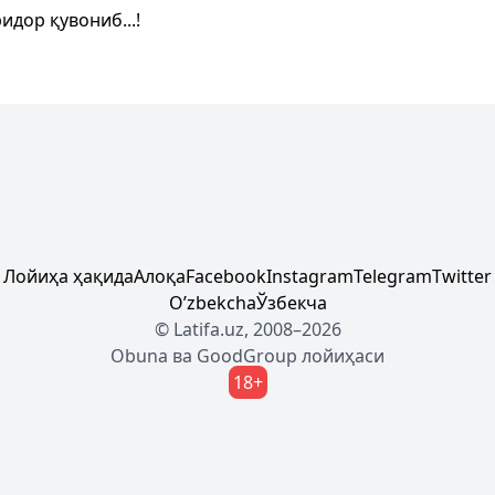
идор қувониб...!
Лойиҳа ҳақида
Алоқа
Facebook
Instagram
Telegram
Twitter
Oʼzbekcha
Ўзбекча
© Latifa.uz, 2008–2026
Obuna
ва
GoodGroup
лойиҳаси
18+