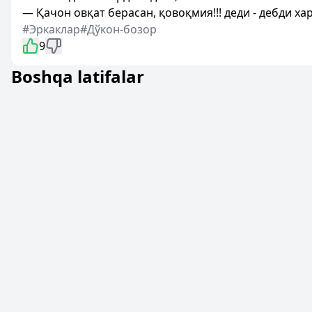
— Қачон овқат берасан, қовоқмия!!! деди - дебди хар
#Эркаклар
#Дўкон-бозор
9
Boshqa latifalar