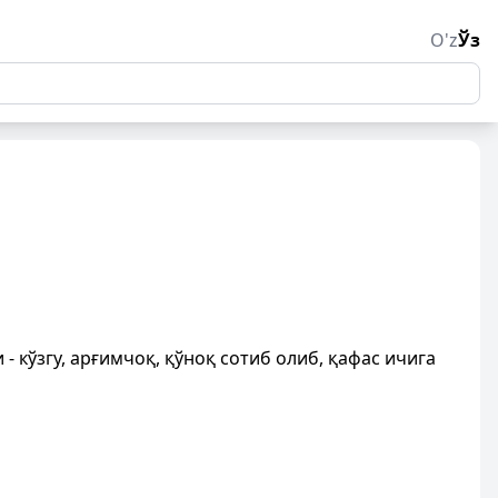
O'z
Ўз
- кўзгу, арғимчоқ, қўноқ сотиб олиб, қафас ичига