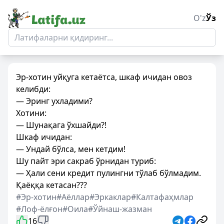
O'z
Ўз
Эр-хотин уйқуга кетаётса, шкаф ичидан овоз
келибди:
— Эринг ухладими?
Хотини:
— Шунақага ўхшайди?!
Шкаф ичидан:
— Ундай бўлса, мен кетдим!
Шу пайт эри сакраб ўрнидан туриб:
— Ҳали сени кредит пулингни тўлаб бўлмадим.
Қаёққа кетасан???
#Эр-хотин
#Аёллар
#Эркаклар
#Калтафаҳмлар
#Лоф-ёлғон
#Оила
#Ўйнаш-жазман
16