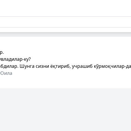
р.
увладилар-ку?
абдилар. Шунга сизни ёқтириб, учрашиб кўрмоқчилар-да
#Оила