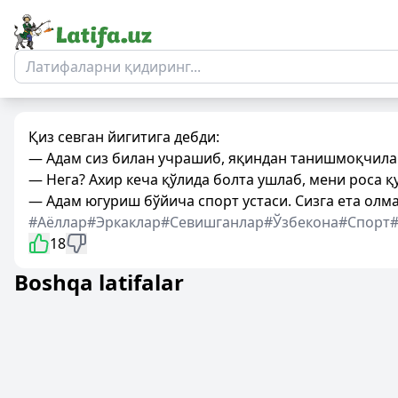
Қиз севган йигитига дебди:
— Адам сиз билан учрашиб, яқиндан танишмоқчила
— Нега? Ахир кеча қўлида болта ушлаб, мени роса қ
— Адам югуриш бўйича спорт устаси. Сизга ета олм
#Аёллар
#Эркаклар
#Севишганлар
#Ўзбекона
#Спорт
18
Boshqa latifalar