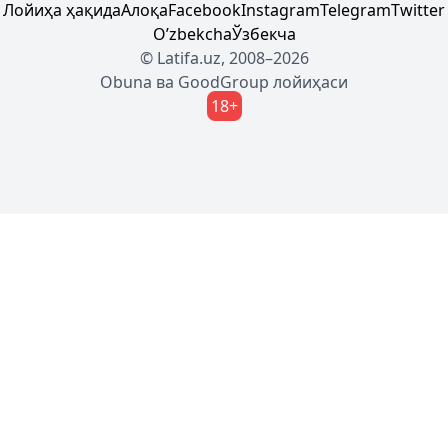
Лойиҳа ҳақида
Алоқа
Facebook
Instagram
Telegram
Twitter
Oʼzbekcha
Ўзбекча
© Latifa.uz, 2008–2026
Obuna
ва
GoodGroup
лойиҳаси
18+