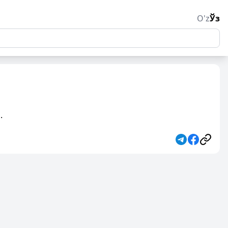
O'z
Ўз
.