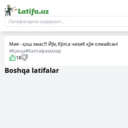
Мия - қош эмас!!! Йўқ бўлса чизиб қўя олмайсан!
#Қисқа
#Калтафаҳмлар
18
Boshqa latifalar