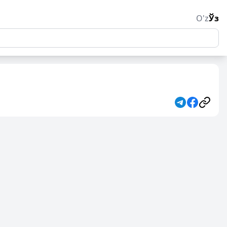
O'z
Ўз