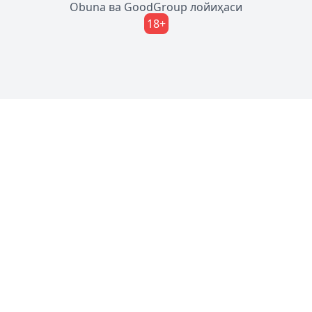
Obuna
ва
GoodGroup
лойиҳаси
18+