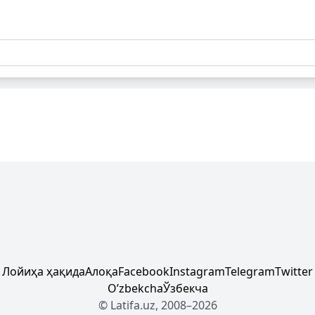
Лойиҳа ҳақида
Алоқа
Facebook
Instagram
Telegram
Twitter
Oʼzbekcha
Ўзбекча
© Latifa.uz, 2008–2026