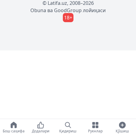
© Latifa.uz, 2008–2026
Obuna
ва
GoodGroup
лойиҳаси
18+
Бош саҳифа
Додалари
Қидириш
Рукнлар
Қўшиш