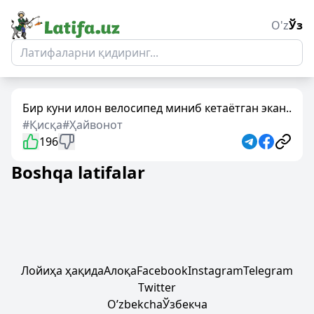
O'z
Ўз
Бир куни илон велоcипед миниб кетаётган экан..
#Қисқа
#Ҳайвонот
196
Boshqa latifalar
Лойиҳа ҳақида
Алоқа
Facebook
Instagram
Telegram
Twitter
Oʼzbekcha
Ўзбекча