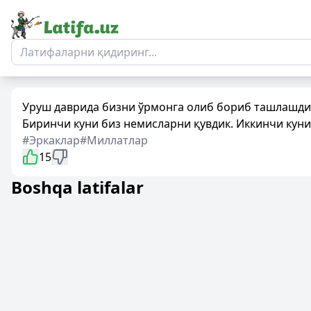
Уруш даврида бизни ўрмонга олиб бориб ташлашди
Биринчи куни биз немисларни қувдик. Иккинчи куни
#Эркаклар
#Миллатлар
15
Boshqa latifalar