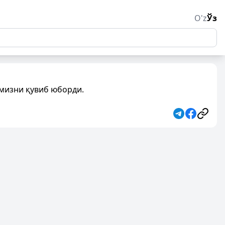
O'z
Ўз
амизни қувиб юборди.