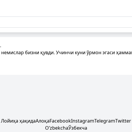
.
 немислар бизни қувди. Учинчи куни ўрмон эгаси ҳамм
Лойиҳа ҳақида
Алоқа
Facebook
Instagram
Telegram
Twitter
Oʼzbekcha
Ўзбекча