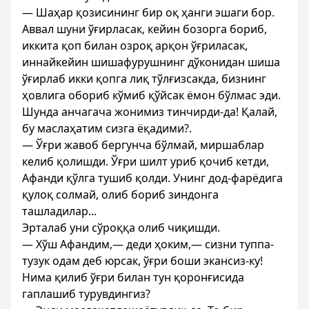
— Шаҳар қозисининг бир оқ ҳанги эшаги бор.
Аввал шуни ўғирласак, кейин бозорга бориб,
иккита қоп билан озроқ арқон ўғриласак,
иннайкейин шишафурушнинг дўконидан шиша
ўғирлаб икки қопга лиқ тўлғизсакда, бизнинг
ҳовлига обориб кўмиб қўйсак ёмон бўлмас эди.
Шунда анчагача жонимиз тинчирди-да! Қалай,
бу маслаҳатим сизга ёқадими?.
— Ўғри жавоб бергунча бўлмай, миршаблар
келиб қолишди. Ўғри шилт уриб қочиб кетди,
Афанди қўлга тушиб қолди. Унинг дод-фарёдига
қулоқ солмай, олиб бориб зиндонга
ташладилар...
Эрталаб уни сўроққа олиб чиқишди.
— Хўш Афандим,— деди ҳоким,— сизни туппа-
тузук одам деб юрсак, ўғри боши экансиз-ку!
Нима қилиб ўғри билан тун қоронғисида
гаплашиб турувдингиз?