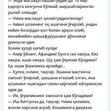
— Энди маслаҳатлашаётувдик-да. То бир
қарорга келгунча бўлмай, миршабларингиз
ушлаб олишди.
— Нима маслаҳат қилаётувдингизлар?
— Аввал қозининг оқ эшагини ўғирлаб, ундан
кейин бозордан қоп билан арқон олиб,
иннайкейин шишафурушнинг дўконини
урмоқчи эдик.
Ҳоким ҳузур қилиб кулди:
— Ахир ўйланг, Афандим! Бунга сиз овора, биз
овора, эшак овора. Шу ҳам ўғрилик бўлдими?
Ҳа, эшак ўғриликка арзийди...
— Қулоқ солинг, тақсир. Эшакни вақтинча
омонат ўғирлаб, шишани етказиб олгач, яна
қозининг эшигидан секин киргизиб юбормоқчи
эдик-да.
— Ие, ўғриликнинг омонати ҳам бўладими?
— Иш битгунча-да, тақсир. Нима қиламиз,
жонли нарсани асраб, бошимизга даҳмаза