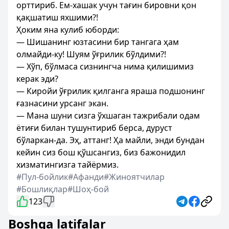
орттириб. Ем-хашак учун тағин бировни қон
қақшатиш яхшими?!
Ҳоким яна кулиб юборди:
— Шишанинг юзтасини бир тангага ҳам
олмайди-ку! Шуям ўғрилик бўлдими?!
— Хўп, бўлмаса сизнингча нима қилишимиз
керак эди?
— Киройи ўғрилик қилганга яраша подшонинг
ғазнасини урсанг экан.
— Мана шуни сизга ўхшаган тажрибали одам
ётиғи билан тушунтириб берса, дуруст
бўларкан-да. Эҳ, аттанг! Ҳа майли, энди бундан
кейин сиз бош қўшсангиз, биз бажонидил
хизматингизга тайёрмиз.
#Пул-бойлик
#Афанди
#Жиноятчилар
#Бошлиқлар
#Шоҳ-бой
123
Boshqa latifalar