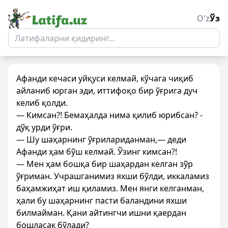
O'z
Ўз
Афанди кечаси уйқуси келмай, кўчага чиқиб
айланиб юрган эди, иттифоқо бир ўғрига дуч
келиб қолди.
— Кимсан?! Бемаҳалда нима қилиб юрибсан? -
дўқ урди ўғри.
— Шу шаҳарнинг ўғрилариданман,— деди
Афанди ҳам бўш келмай. Ўзинг кимсан?!
— Мен ҳам бошқа бир шаҳардан келган зўр
ўғриман. Учрашганимиз яхши бўлди, иккаламиз
баҳамжиҳат иш қиламиз. Мен янги келганман,
ҳали бу шаҳарнинг пасти баландини яхши
билмайман. Қани айтингчи ишни қаердан
бошласак бўлади?