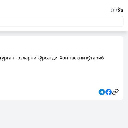
O'z
Ўз
турган ғозларни кўрсатди. Хон таёқни кўтариб