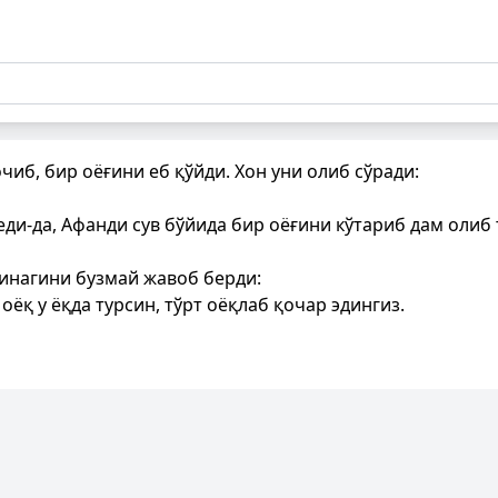
чиб, бир оёғини еб қўйди. Хон уни олиб сўради:
ди-да, Афанди сув бўйида бир оёғини кўтариб дам олиб 
пинагини бузмай жавоб берди:
оёқ у ёқда турсин, тўрт оёқлаб қочар эдингиз.