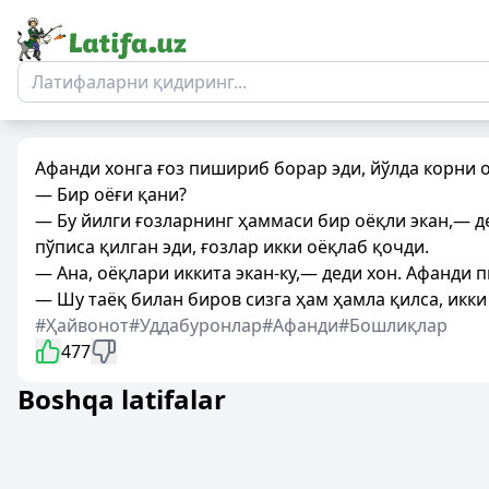
Афанди хонга ғоз пишириб борар эди, йўлда корни о
— Бир оёғи қани?
— Бу йилги ғозларнинг ҳаммаси бир оёқли экан,— де
пўписа қилган эди, ғозлар икки оёқлаб қочди.
— Ана, оёқлари иккита экан-ку,— деди хон. Афанди 
— Шу таёқ билан биров сизга ҳам ҳамла қилса, икки 
#Ҳайвонот
#Уддабуронлар
#Афанди
#Бошлиқлар
477
Boshqa latifalar