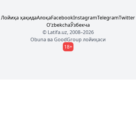
Лойиҳа ҳақида
Алоқа
Facebook
Instagram
Telegram
Twitter
Oʼzbekcha
Ўзбекча
© Latifa.uz, 2008–2026
Obuna
ва
GoodGroup
лойиҳаси
18+