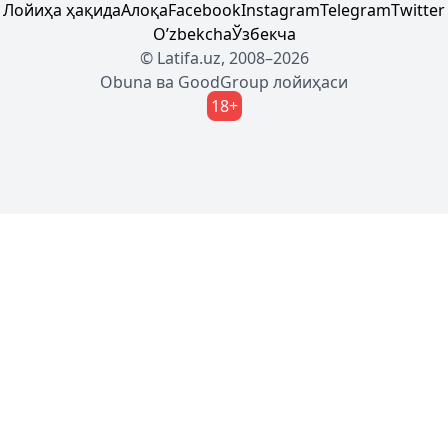
Лойиҳа ҳақида
Алоқа
Facebook
Instagram
Telegram
Twitter
Oʼzbekcha
Ўзбекча
© Latifa.uz, 2008–2026
Obuna
ва
GoodGroup
лойиҳаси
18+