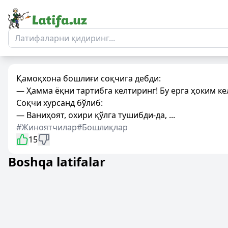
Қамоқхона бошлиғи соқчига дебди:
— Ҳамма ёқни тартибга келтиринг! Бу ерга ҳоким ке
Соқчи хурсанд бўлиб:
— Ваниҳоят, охири қўлга тушибди-да, ...
#Жиноятчилар
#Бошлиқлар
15
Boshqa latifalar