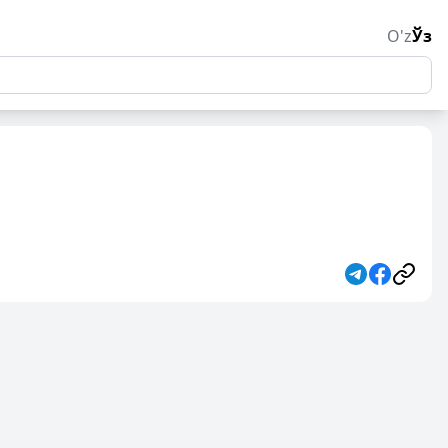
O'z
Ўз