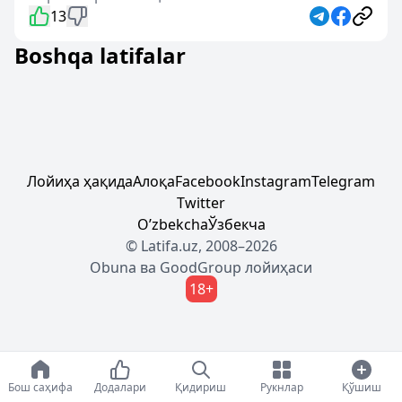
13
Boshqa latifalar
Лойиҳа ҳақида
Алоқа
Facebook
Instagram
Telegram
Twitter
Oʼzbekcha
Ўзбекча
© Latifa.uz, 2008–2026
Obuna
ва
GoodGroup
лойиҳаси
18+
Бош саҳифа
Додалари
Қидириш
Рукнлар
Қўшиш