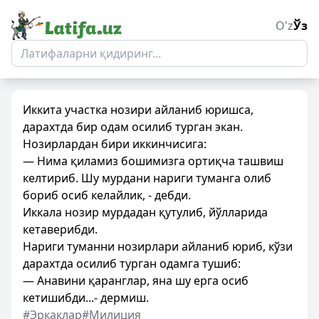
O'z
Ўз
Иккита участка нозири айланиб юришса,
дарахтда бир одам осилиб турган экан.
Нозирлардан бири иккинчисига:
— Нима қиламиз бошимизга ортиқча ташвиш
келтириб. Шу мурдани нариги туманга олиб
бориб осиб келайлик, - дебди.
Иккала нозир мурдадан қутулиб, йўлларида
кетаверибди.
Нариги туманни нозирлари айланиб юриб, кўзи
дарахтда осилиб турган одамга тушиб:
— Анавини қаранглар, яна шу ерга осиб
кетишибди...- дермиш.
#Эркаклар
#Милиция