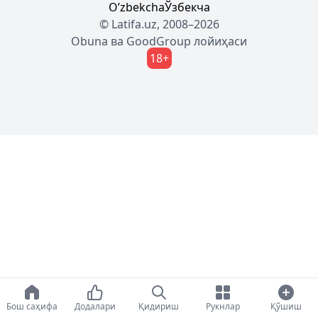
Oʼzbekcha
Ўзбекча
© Latifa.uz, 2008–2026
Obuna
ва
GoodGroup
лойиҳаси
18+
Бош саҳифа
Додалари
Қидириш
Рукнлар
Қўшиш