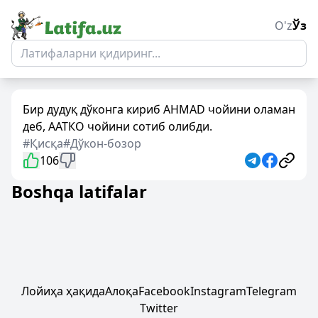
O'z
Ўз
Бир дудуқ дўконга кириб АHMAD чойини оламан
деб, ААТКО чойини сотиб олибди.
#Қисқа
#Дўкон-бозор
106
Boshqa latifalar
Лойиҳа ҳақида
Алоқа
Facebook
Instagram
Telegram
Twitter