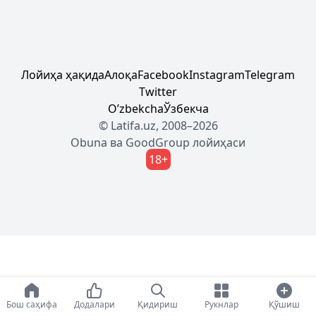
Лойиҳа ҳақида
Алоқа
Facebook
Instagram
Telegram
Twitter
Oʼzbekcha
Ўзбекча
© Latifa.uz, 2008–2026
Obuna
ва
GoodGroup
лойиҳаси
18+
Бош саҳифа
Додалари
Қидириш
Рукнлар
Қўшиш