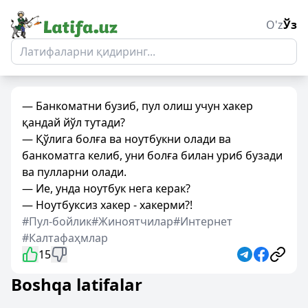
O'z
Ўз
— Банкоматни бузиб, пул олиш учун хакер
қандай йўл тутади?
— Қўлига болға ва ноутбукни олади ва
банкоматга келиб, уни болға билан уриб бузади
ва пулларни олади.
— Ие, унда ноутбук нега керак?
— Ноутбуксиз хакер - хакерми?!
#Пул-бойлик
#Жиноятчилар
#Интернет
#Калтафаҳмлар
15
Boshqa latifalar