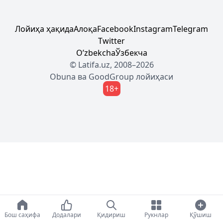
Лойиҳа ҳақида
Алоқа
Facebook
Instagram
Telegram
Twitter
Oʼzbekcha
Ўзбекча
© Latifa.uz, 2008–2026
Obuna
ва
GoodGroup
лойиҳаси
18+
Бош саҳифа
Додалари
Қидириш
Рукнлар
Қўшиш