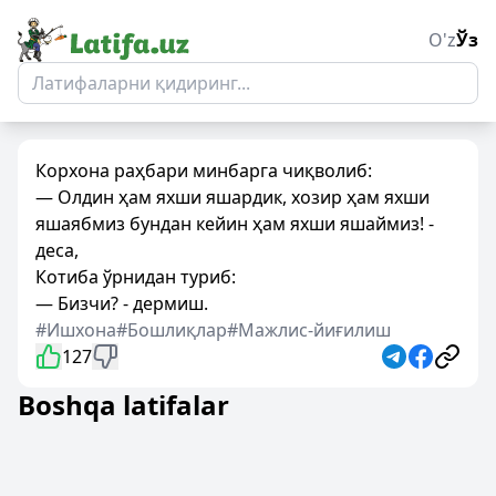
O'z
Ўз
Корхона раҳбари минбарга чиқволиб:
— Олдин ҳам яхши яшардик, хозир ҳам яхши
яшаябмиз бундан кейин ҳам яхши яшаймиз! -
деса,
Котиба ўрнидан туриб:
— Бизчи? - дермиш.
#Ишхона
#Бошлиқлар
#Мажлис-йиғилиш
127
Boshqa latifalar