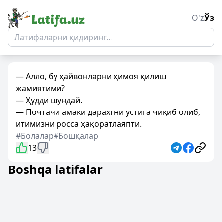
O'z
Ўз
— Алло, бу ҳайвонларни ҳимоя қилиш
жамиятими?
— Ҳудди шундай.
— Почтачи амаки дарахтни устига чиқиб олиб,
итимизни росса ҳақоратлаяпти.
#Болалар
#Бошқалар
13
Boshqa latifalar