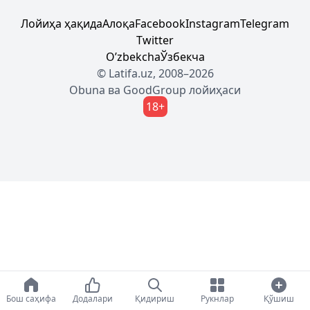
Лойиҳа ҳақида
Алоқа
Facebook
Instagram
Telegram
Twitter
Oʼzbekcha
Ўзбекча
© Latifa.uz, 2008–2026
Obuna
ва
GoodGroup
лойиҳаси
18+
Бош саҳифа
Додалари
Қидириш
Рукнлар
Қўшиш