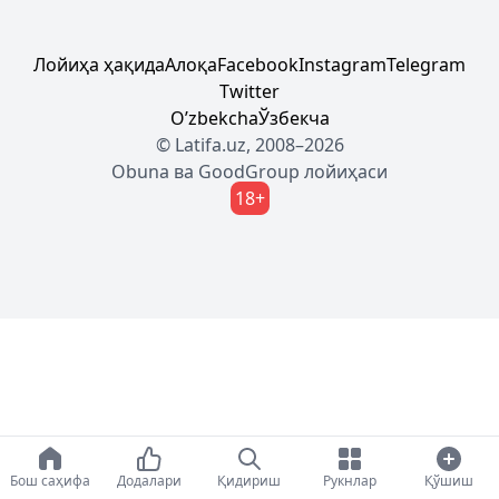
Лойиҳа ҳақида
Алоқа
Facebook
Instagram
Telegram
Twitter
Oʼzbekcha
Ўзбекча
© Latifa.uz, 2008–2026
Obuna
ва
GoodGroup
лойиҳаси
18+
Бош саҳифа
Додалари
Қидириш
Рукнлар
Қўшиш