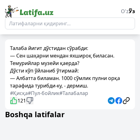
O'z
Ўз
Талаба йигит дўстидан сўрабди:
— Сен шаҳарни мендан яхшироқ биласан.
Темурийлар музейи қаерда?
Дўсти кўп ўйланиб ўтирмай:
— Албатта биламан. 1000 сўмлик пулни орқа
тарафида турибди-ку, - дермиш.
#Қисқа
#Пул-бойлик
#Талабалар
121
Boshqa latifalar