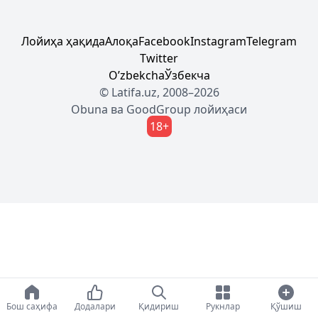
Лойиҳа ҳақида
Алоқа
Facebook
Instagram
Telegram
Twitter
Oʼzbekcha
Ўзбекча
© Latifa.uz, 2008–2026
Obuna
ва
GoodGroup
лойиҳаси
18+
Бош саҳифа
Додалари
Қидириш
Рукнлар
Қўшиш