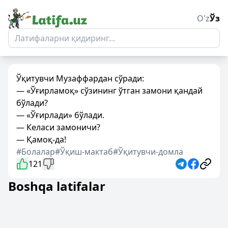
O'z
Ўз
Ўқитувчи Музаффардан сўради:
— «Ўғирламоқ» сўзининг ўтган замони қандай
бўлади?
— «Ўғирлади» бўлади.
— Келаси замоничи?
— Қамоқ-да!
#Болалар
#Ўқиш-мактаб
#Ўқитувчи-домла
121
Boshqa latifalar