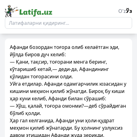
O'z
Ўз
Афанди бозордан тоғора олиб келаётган эди,
йўлда биров дуч келиб:
— Қани, тақсир, тоғорани менга беринг,
кўтаришиб кетай,— деди-да, Афандининг
қўлидан тоғорасини олди.
Уйга етдилар. Афанди одамгарчилик юзасидан у
кишини меҳмон қилиб жўнатди. Бироқ бу киши
ҳар куни келиб, Афанди билан сўрашиб:
— Хўш, қалай, тоғора омонми?—деб сўрайдиган
бўлиб қолди.
Ҳар гал келганида, Афанди уни ҳоли-қудрат
меҳмон қилиб жўнатарди. Бу ҳолнинг узлуксиз
давом этишидан Афанди жуда зерикди.