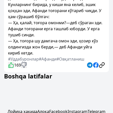
Кунларнинг бирида, у киши яна келиб, эшик
қоққан эди, Афанди тоғорани кўтариб чиқди. У
ҳам сўрашиб бўлгач:
— Ҳа, қалай, тоғора омонми?—деб сўраган эди.
Афанди тоғорани ерга ташлаб юборди. У ерга
тушиб синди.
— Ҳа, тоғора шу дамгача омон эди, ҳозир кўз
олдингизда жон берди,— деб Афанди уйга
кириб кетди.
#Уддабуронлар
#Афанди
#Овқатланиш
169
Boshqa latifalar
Лойиҳа ҳақида
Алоқа
Facebook
Instagram
Telegram