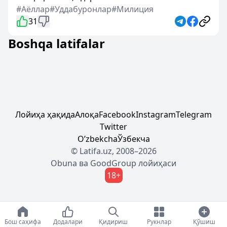
#Аёллар
#Уддабуронлар
#Милиция
31
Boshqa latifalar
Лойиҳа ҳақида
Алоқа
Facebook
Instagram
Telegram
Twitter
Oʼzbekcha
Ўзбекча
© Latifa.uz, 2008–2026
Obuna
ва
GoodGroup
лойиҳаси
18+
Бош саҳифа
Додалари
Қидириш
Рукнлар
Қўшиш