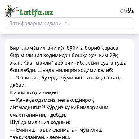
O'z
Ўз
Бир қиз чўмилгани кўл бўйига бориб қараса,
бир милиция ходимидан бошқа ҳеч ким йўқ
экан. Қиз "майли" деб ечиниб, секин сувга туша
бошлабди. Шунда милиция ходими келиб:
— Яхши қиз, бу ерда чўмилиш таъқиқланган, -
дебди.
Қизни жаҳли чиқиб:
— Қанақа одамсиз, нега олдинроқ
айтмадингиз?! Кўрдиз-ку кийимларимни
ечаётганимни, - дебди.
Шунда милиция ходими:
— Ечиниш таъқиқланмаган, чўмилиш
таъқиқланган, - дермиш.