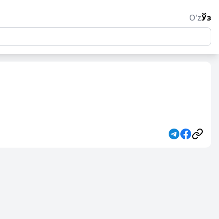
O'z
Ўз