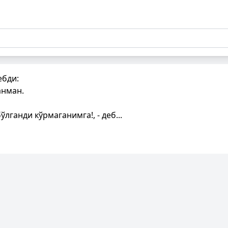
ебди:
анман.
лганди кўрмаганимга!, - деб...