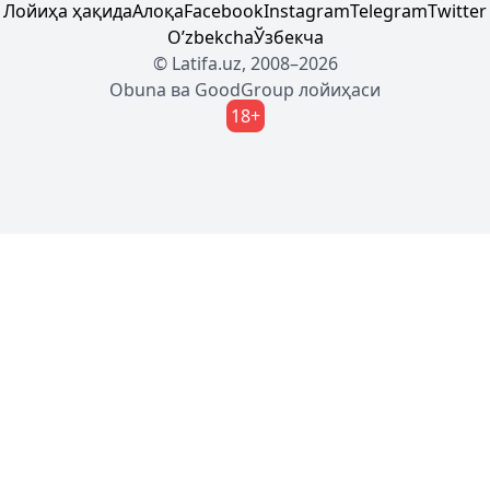
Лойиҳа ҳақида
Алоқа
Facebook
Instagram
Telegram
Twitter
Oʼzbekcha
Ўзбекча
© Latifa.uz, 2008–2026
Obuna
ва
GoodGroup
лойиҳаси
18+