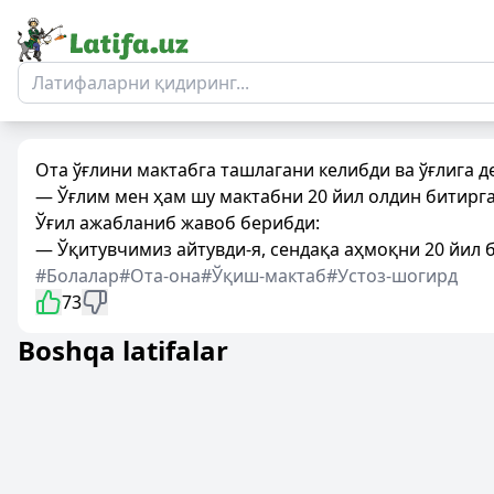
Ота ўғлини мактабга ташлагани келибди ва ўғлига д
— Ўғлим мен ҳам шу мактабни 20 йил олдин битирг
Ўғил ажабланиб жавоб берибди:
— Ўқитувчимиз айтувди-я, сендақа аҳмоқни 20 йил бў
#Болалар
#Ота-она
#Ўқиш-мактаб
#Устоз-шогирд
73
Boshqa latifalar