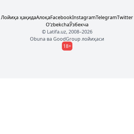
Лойиҳа ҳақида
Алоқа
Facebook
Instagram
Telegram
Twitter
Oʼzbekcha
Ўзбекча
© Latifa.uz, 2008–2026
Obuna
ва
GoodGroup
лойиҳаси
18+