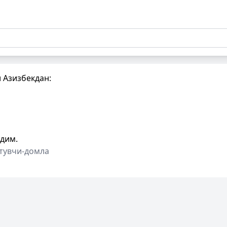
и Азизбекдaн:
рдим.
тувчи-домла