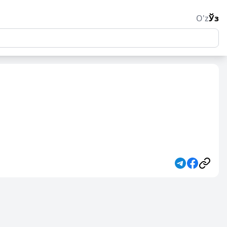
O'z
Ўз