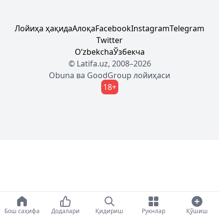
Лойиҳа ҳақида
Алоқа
Facebook
Instagram
Telegram
Twitter
Oʼzbekcha
Ўзбекча
© Latifa.uz, 2008–2026
Obuna
ва
GoodGroup
лойиҳаси
18+
Бош саҳифа
Додалари
Қидириш
Рукнлар
Қўшиш