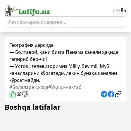
O'z
Ўз
География дарсида:
— Болтавой, қани бизга Панама канали ҳақида
гапириб бер-чи!
— Устоз , телевизоримиз Milliy, Sevimli, My5
каналларини кўрсатади, лекин бунақа канални
кўрсатмайди.
#Болалар
#Қисқа
#Ўқиш-мактаб
68
Boshqa latifalar