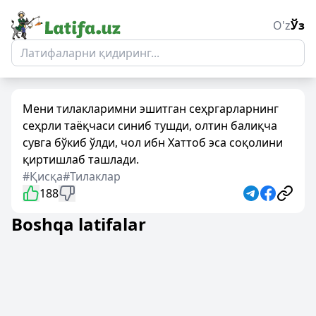
O'z
Ўз
Мени тилакларимни эшитган сеҳргарларнинг
сеҳрли таёқчаси синиб тушди, олтин балиқча
сувга бўкиб ўлди, чол ибн Хаттоб эса соқолини
қиртишлаб ташлади.
#Қисқа
#Тилаклар
188
Boshqa latifalar