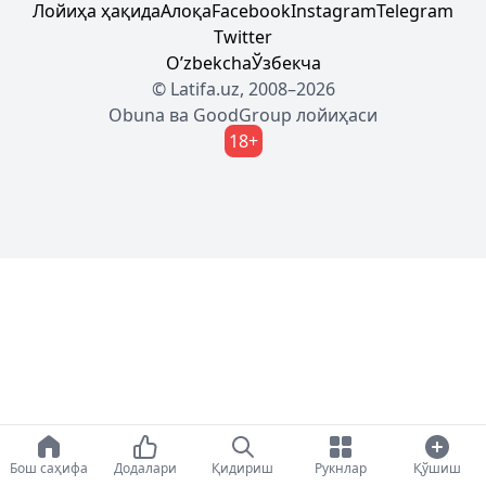
Лойиҳа ҳақида
Алоқа
Facebook
Instagram
Telegram
Twitter
Oʼzbekcha
Ўзбекча
© Latifa.uz, 2008–2026
Obuna
ва
GoodGroup
лойиҳаси
18+
Бош саҳифа
Додалари
Қидириш
Рукнлар
Қўшиш