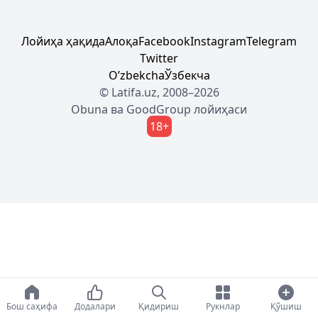
Лойиҳа ҳақида
Алоқа
Facebook
Instagram
Telegram
Twitter
Oʼzbekcha
Ўзбекча
© Latifa.uz, 2008–2026
Obuna
ва
GoodGroup
лойиҳаси
18+
Бош саҳифа
Додалари
Қидириш
Рукнлар
Қўшиш