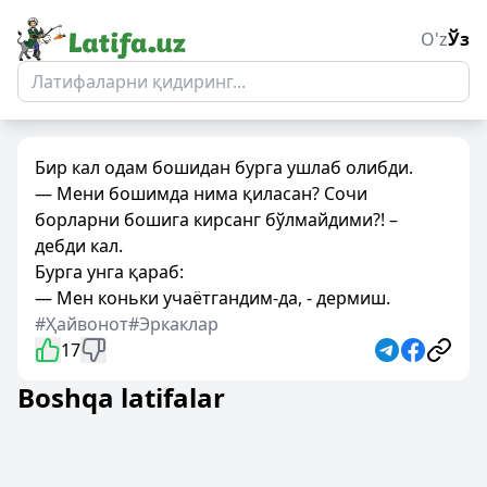
O'z
Ўз
Бир кал одам бошидан бурга ушлаб олибди.
— Мени бошимда нима қиласан? Сочи
борларни бошига кирсанг бўлмайдими?! –
дебди кал.
Бурга унга қараб:
— Мен коньки учаётгандим-да, - дермиш.
#Ҳайвонот
#Эркаклар
17
Boshqa latifalar