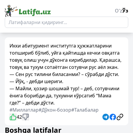
O'z
Ўз
Икки абитуриент институтга ҳужжатларини
топшириб бўлиб, уйга қайтишда кечки овқатга
товуқ олиш учун дўконга кирибдилар. Қарашса,
товуқ ва тухум сотаётган сотувчи рус аёл экан.
— Сен рус тилини биласанми? – сўрабди дўсти.
— Йўқ, - дебди шериги.
— Майли, ҳозир шошмай тур! – деб, сотувчини
ёнига борибди-да, тухумни кўрсатиб “Мама
где?” – дебди дўсти.
#Миллатлар
#Дўкон-бозор
#Талабалар
42
Boshqa latifalar