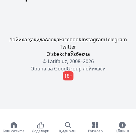
Лойиҳа ҳақида
Алоқа
Facebook
Instagram
Telegram
Twitter
Oʼzbekcha
Ўзбекча
© Latifa.uz, 2008–2026
Obuna
ва
GoodGroup
лойиҳаси
18+
Бош саҳифа
Додалари
Қидириш
Рукнлар
Қўшиш